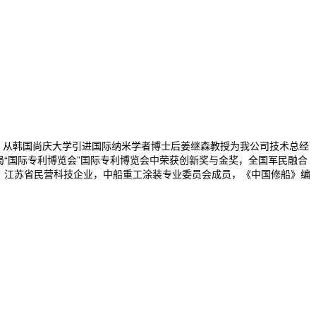
，从韩国尚庆大学引进国际纳米学者博士后姜继森教授为我公司技术总经
局“国际专利博览会”国际专利博览会中荣获创新奖与金奖，全国军民融合
位，江苏省民营科技企业，中船重工涂装专业委员会成员，《中国修船》编