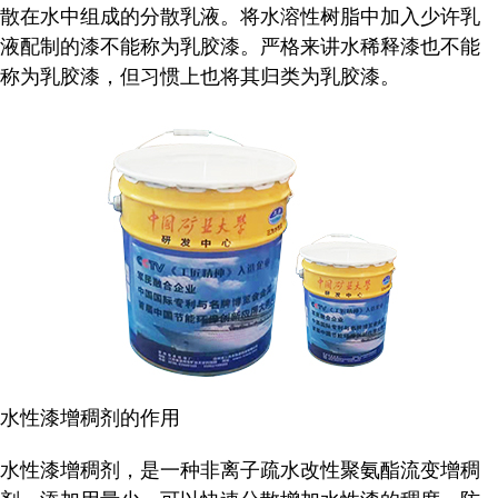
散在水中组成的分散乳液。将水溶性树脂中加入少许乳
液配制的漆不能称为乳胶漆。严格来讲水稀释漆也不能
称为乳胶漆，但习惯上也将其归类为乳胶漆。
水性漆增稠剂的作用
水性漆增稠剂，是一种非离子疏水改性聚氨酯流变增稠