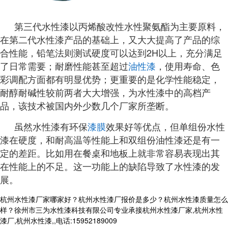
第三代水性漆以丙烯酸改性水性聚氨酯为主要原料，
在第二代水性漆产品的基础上，又大大提高了产品的综
合性能，铅笔法则测试硬度可以达到2H以上，充分满足
了日常需要；耐磨性能甚至超过
油性漆
，使用寿命、色
彩调配方面都有明显优势；更重要的是化学性能稳定，
耐醇耐碱性较前两者大大增强，为水性漆中的高档产
品，该技术被国内外少数几个厂家所垄断。
虽然水性漆有环保
漆膜
效果好等优点，但单组份水性
漆在硬度，和耐高温等性能上和双组份油性漆还是有一
定的差距。比如用在餐桌和地板上就非常容易表现出其
在性能上的不足。这一功能上的缺陷导致了水性漆的发
展。
杭州水性漆厂家哪家好？杭州水性漆厂报价是多少？杭州水性漆质量怎么
样？徐州市三为水性漆科技有限公司专业承接杭州水性漆厂家,杭州水性
漆厂,杭州水性漆,,电话:15952189009