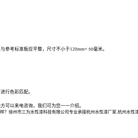
板与参考标准板应平整，尺寸不小于
120mm
×
毫米。
50
下进行色彩匹配。
地方可以来电咨询，我们可为您一一介绍。
州市三为水性漆科技有限公司专业承接杭州水性漆厂家,杭州水性漆厂,杭州水