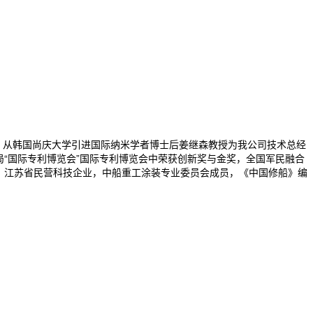
，从韩国尚庆大学引进国际纳米学者博士后姜继森教授为我公司技术总经
局“国际专利博览会”国际专利博览会中荣获创新奖与金奖，全国军民融合
位，江苏省民营科技企业，中船重工涂装专业委员会成员，《中国修船》编