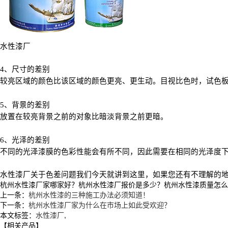
水性漆厂
4
、尺寸的差别
较亮区域的颜色比该区域的颜色更亮、更生动。目视比色时，试色
5
、背景的差别
放置在较亮背景之前的对象比暗淡背景之前更暗。
6
、光泽的差别
不同的光泽漆膜的色彩性能会有所不同，因此需要在相同的光泽度
水性漆厂
关于色差问题我们今天就讲到这里，如果您还有不理解的
杭州水性漆厂家哪家好？杭州水性漆厂报价是多少？杭州水性漆质量怎么样？徐
上一条：
杭州水性漆的三种施工办法必须知道！
下一条：
杭州水性漆厂家为什么在市场上如此受欢迎？
本文标签：
水性漆厂
,
【相关产品】