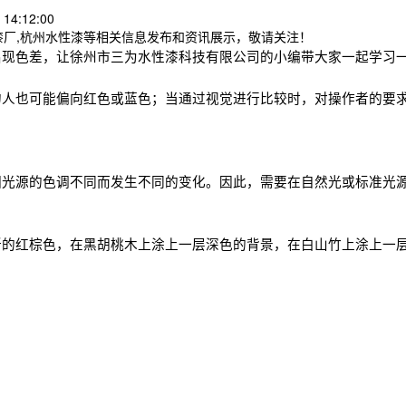
14:12:00
漆厂,杭州水性漆等相关信息发布和资讯展示，敬请关注！
出现色差，
让
徐州市三为水性漆科技有限公司
的
小编带大家一起学习
的人也可能偏向红色或蓝色；当通过视觉进行比较时，对操作者的要
因光源的色调不同而发生不同的变化。因此，需要在自然光或标准光
晰的红棕色，在黑胡桃木上涂上一层深色的背景，在白山竹上涂上一