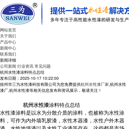
网站首页
关于我们
产品中心
新闻中心
联系我们
新闻详细
公司新闻
行业资讯
常见问题
杭州水性漆涂料特点总结
发布日期：2025-10-17 10:22:00
徐州市三为水性漆科技有限公司为您免费提供
杭州水性漆厂家
,杭州水性
漆厂,杭州水性漆等相关信息发布和资讯展示，敬请关注！
涂料特点总结
杭州水性漆
水性漆涂料是以水为分散介质的涂料，也被称为水性涂
料，可作为内外墙乳胶漆，水性木器漆，水性户外木器
漆，水性地坪漆以及水性工业漆等存在，这些都是市场