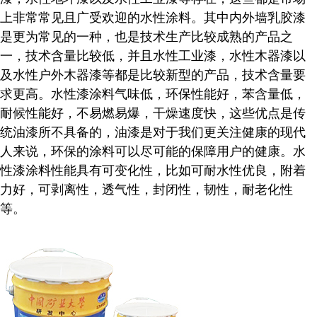
上非常常见且广受欢迎的水性涂料。其中内外墙乳胶漆
是更为常见的一种，也是技术生产比较成熟的产品之
一，技术含量比较低，并且水性工业漆，水性木器漆以
及水性户外木器漆等都是比较新型的产品，技术含量要
求更高。水性漆涂料气味低，环保性能好，苯含量低，
耐候性能好，不易燃易爆，干燥速度快，这些优点是传
统油漆所不具备的，油漆是对于我们更关注健康的现代
人来说，环保的涂料可以尽可能的保障用户的健康。水
性漆涂料性能具有可变化性，比如可耐水性优良，附着
力好，可剥离性，透气性，封闭性，韧性，耐老化性
等。