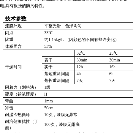
电
具有很强的防污特性。
,
技术参数
漆膜外观
平整光滑，色泽均匀
闪点
33
℃
比重
约
1.15kg/L
（因顔色的不同有些许变化）
体积固含
53%
32
℃
25
℃
表干
30min
30min
干燥时间
实干
12h
16h
蕞短重涂间隔
4h
6h
蕞长重涂间隔
7
天
7
天
附着力（划格法）
1
级
硬度（铅笔硬度）
H
弯曲
1mm
冲击
50cm
耐湿冷热循环
10
次，漆膜无异常
耐溶剂擦拭性（丁
100
次，漆膜无露底
酮）