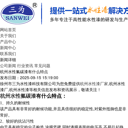
网站首页
关于我们
产品中心
新闻中心
联系我们
新闻详细
公司新闻
行业资讯
常见问题
杭州水性氟碳漆有什么特点
发布日期：2025-09-15 15:19:00
徐州市三为水性漆科技有限公司为您免费提供
杭州水性漆厂家
,杭州水性
漆厂,杭州水性漆等相关信息发布和资讯展示，敬请关注！
杭州水性氟碳漆
有什么特点
：
1、
持久的耐候性
该产品具有非常好的耐候功能
,
并且具倍很好的稳定性
对紫外抵御也是非
,
常好。
2、
较好的抗沾污性
由于具有稳定的分子构造
,
涂膜坚硬
同时漆膜表面的电压高
不易引起静
,
,