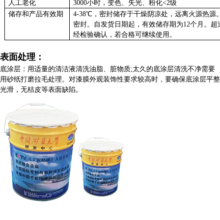
人工老化
3000
小时，变色、失光、粉化
<
2
级
储存和产品有效期
4-38
℃，密封储存于干燥阴凉处，远离火源热源
密封。自发货日期起，有效储存期为
12
个月。超
经检验确认，若合格可继续使用。
表面处理
：
底涂层：用适量的清洁液清洗油脂、脏物质
;太久的底涂层清洗不净需要
用砂纸打磨拉毛处理。对漆膜外观装饰性要求较高时，要确保底涂层平整
光滑，无桔皮等表面缺陷。