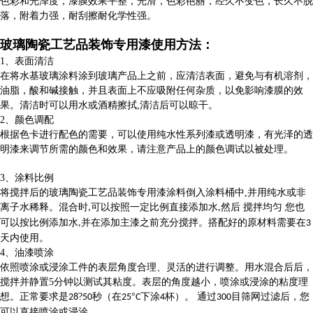
色彩和光泽度，漆膜效果平整，光滑，色彩艳丽，经久不变色，长久不脱
落，附着力强，耐刮擦耐化学性强。
玻璃陶瓷工艺品装饰专用漆使用方法
：
1
、表面清洁
在将水基玻璃涂料涂到玻璃产品上之前，应清洁表面，避免与有机溶剂，
油脂，酸和碱接触，并且表面上不应吸附任何杂质，以免影响漆膜的效
果。清洁时可以用水或酒精擦拭
,
清洁后可以晾干。
2、
颜色调配
根据色卡进行配色的需要，可以使用纯水性系列漆或透明漆，有光泽的透
明漆来调节所需的颜色和效果，请注意产品上的颜色调试以被处理。
3
、
涂料比例
将搅拌后的玻璃陶瓷工艺品装饰专用漆涂料倒入涂料桶中
,
并用纯水或非
离子水稀释。混合时
可以按照一定比例直接添加水
然后 搅拌均匀 您也
,
,
可以按比例添加水
并在添加主漆之前充分搅拌。搭配好的原材料需要在
,
3
天内使用。
4
、
油漆喷涂
依照喷涂或浸涂工件的表层角度合理、灵活的进行调整。用水混合后后，
搅拌并静置
5
分钟以测试其粘度。表层的角度越小，喷涂或浸涂的粘度理
想。正常要求是
?
秒（在
°
下涂
杯）。 通过
目筛网过滤后，您
28
50
25
C
4
300
可以直接喷涂或浸涂。